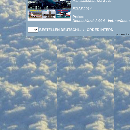
Mamallapuram got a 737
FIDAE 2014
Preise:
Deutschland:
8.00 €
Intl. surface:
BESTELLEN DEUTSCHL.
/
ORDER INTERN.
prices for