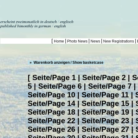
[
|
|
|
|
Home
Photo News
News
New Registrations
» Warenkorb anzeigen / Show basketcase
[
Seite/Page 1
|
Seite/Page 2
|
S
5
|
Seite/Page 6
|
Seite/Page 7
|
Seite/Page 10
|
Seite/Page 11
|
Seite/Page 14
|
Seite/Page 15
|
Seite/Page 18
|
Seite/Page 19
|
Seite/Page 22
|
Seite/Page 23
|
Seite/Page 26
|
Seite/Page 27
|
Seite/Page 30
|
Seite/Page 31
|