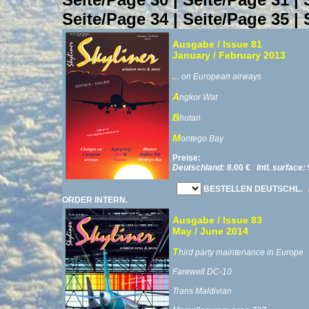
Seite/Page 34
|
Seite/Page 35
|
Ausgabe / Issue 81
January / February 2013
.
.. on European airways
A
ngkor Wat
B
hutan
M
ontego Bay
Preise:
Deutschland:
8.00 €
Intl. surface:
BESTELLEN DEUTSCHL.
ORDER INTERN.
Ausgabe / Issue 83
May / June 2014
T
hird party maintenance in Europe
Farewell DC-10
Trans Maldivian