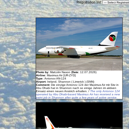
Registration list:
Photo by:
Malcolm Nason (
Date:
12.07.2026)
Airline:
Maximus Air [UR-ZYD]
Type:
Antonov AN-124
Airport:
Ireland, Shannon ( Limerick ) (SNN)
Comment:
Die einzige Antonov 124 der Maximus Air mit Sitz in
Abu Dhabi hat in Shannon nach so einige Jahren im aktiven
Einsatz einen neuen Anstrich erhalten. /
The only Antonov 124
operated by Abu Dhabi-based Maximus Air has received a new
paint job in Shannon after quite a few years of active service.