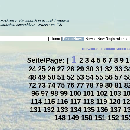
[
|
|
|
|
Home
Photo News
News
New Registrations
Norwegian to acquire Nordic L
1
Seite/Page: [
2
3
4
5
6
7
8
9
24
25
26
27
28
29
30
31
32
33
3
48
49
50
51
52
53
54
55
56
57
5
72
73
74
75
76
77
78
79
80
81
8
96
97
98
99
100
101
102
103
1
114
115
116
117
118
119
120
1
131
132
133
134
135
136
137
1
148
149
150
151
152
15