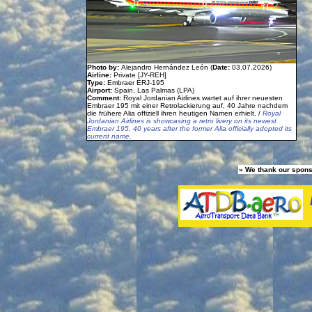
Photo by:
Alejandro Hernández León (
Date:
03.07.2026)
Airline:
Private [JY-REH]
Type:
Embraer ERJ-195
Airport:
Spain, Las Palmas (LPA)
Comment:
Royal Jordanian Airlines wartet auf ihrer neuesten
Embraer 195 mit einer Retrolackierung auf, 40 Jahre nachdem
die frühere Alia offiziell ihren heutigen Namen erhielt. /
Royal
Jordanian Airlines is showcasing a retro livery on its newest
Embraer 195, 40 years after the former Alia officially adopted its
current name.
» We thank our spons