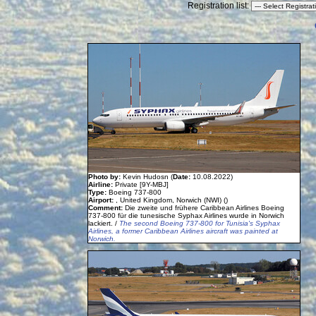
Registration list:
Photo by:
Kevin Hudosn (
Date:
10.08.2022)
Airline:
Private [9Y-MBJ]
Type:
Boeing 737-800
Airport:
, United Kingdom, Norwich (NWI) ()
Comment:
Die zweite und frühere Caribbean Airlines Boeing
737-800 für die tunesische Syphax Airlines wurde in Norwich
lackiert. /
The second Boeing 737-800 for Tunisia's Syphax
Airlines, a former Caribbean Airlines aircraft was painted at
Norwich.