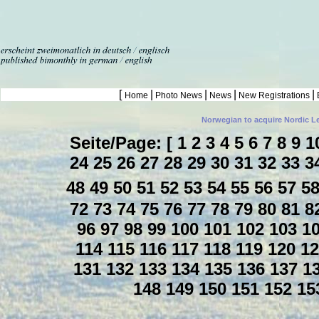
[
|
|
|
|
Home
Photo News
News
New Registrations
Norwegian to acquire Nordic L
Seite/Page: [
1
2
3
4
5
6
7
8
9
1
24
25
26
27
28
29
30
31
32
33
3
48
49
50
51
52
53
54
55
56
57
5
72
73
74
75
76
77
78
79
80
81
8
96
97
98
99
100
101
102
103
1
114
115
116
117
118
119
120
1
131
132
133
134
135
136
137
1
148
149
150
151
152
15