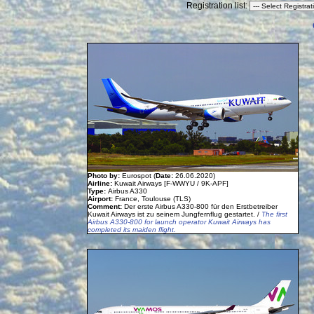
Registration list:
Photo by:
Eurospot (
Date:
26.06.2020)
Airline:
Kuwait Airways [F-WWYU / 9K-APF]
Type:
Airbus A330
Airport:
France, Toulouse (TLS)
Comment:
Der erste Airbus A330-800 für den Erstbetreiber
Kuwait Airways ist zu seinem Jungfernflug gestartet. /
The first
Airbus A330-800 for launch operator Kuwait Airways has
completed its maiden flight.