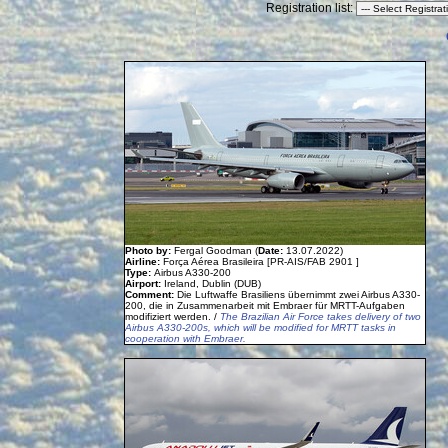
Registration list:
Photo by:
Fergal Goodman (
Date:
13.07.2022)
Airline:
Força Aérea Brasileira [PR-AIS/FAB 2901 ]
Type:
Airbus A330-200
Airport:
Ireland, Dublin (DUB)
Comment:
Die Luftwaffe Brasiliens übernimmt zwei Airbus A330-
200, die in Zusammenarbeit mit Embraer für MRTT-Aufgaben
modifiziert werden. /
The Brazilian Air Force takes delivery of two
Airbus A330-200s, which will be modified for MRTT tasks in
cooperation with Embraer.