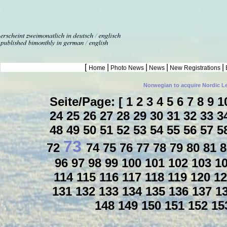
[
|
|
|
|
Home
Photo News
News
New Registrations
Norwegian to acquire Nordic L
Seite/Page: [
1
2
3
4
5
6
7
8
9
1
24
25
26
27
28
29
30
31
32
33
3
48
49
50
51
52
53
54
55
56
57
5
73
72
74
75
76
77
78
79
80
81
96
97
98
99
100
101
102
103
1
114
115
116
117
118
119
120
1
131
132
133
134
135
136
137
1
148
149
150
151
152
15