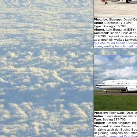
Photo by:
Giuseppe Daesi (
Da
Airline:
Aeroitalia [YR-BMR]
Type:
Boeing 737-700
Airport:
Italy, Bergamo (BGY)
Comment:
Die von Hello Jet f
737-700 trägt seit neuestem 
aber noch ein weißes Leitwerk
by Hello Jet on behalf of Aeroi
corresponding livery but still ha
Photo by:
Terry Wade (
Date:
0
Airline:
Force Aérienne Islami
Type:
Boeing 737-700
Airport:
, United Kingdom, Bigg
Comment:
Zu den Gästen zur 
III zählte auch der Boeing Bu
Regierung, übrigens als Erstb
the enthronement of King Charl