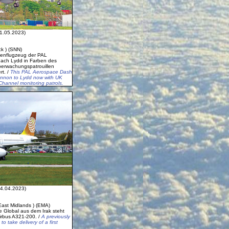
1.05.2023)
ck ) (SNN)
lenflugzeug der PAL
ach Lydd in Farben des
Überwachungspatrouillen
rt. /
This PAL Aerospace Dash
Shannon to Lydd now with UK
Channel monitoring patrols.
4.04.2023)
East Midlands ) (EMA)
 Global aus dem Irak steht
irbus A321-200. /
A previously
o take delivery of a first