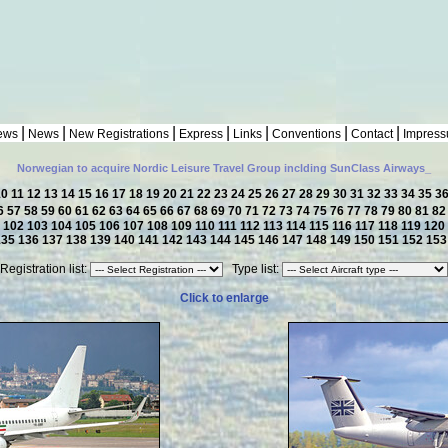
|
|
|
|
|
|
|
ews
News
New Registrations
Express
Links
Conventions
Contact
Impres
Norwegian to acquire Nordic Leisure Travel Group inclding SunClass Airways_
10
11
12
13
14
15
16
17
18
19
20
21
22
23
24
25
26
27
28
29
30
31
32
33
34
35
3
6
57
58
59
60
61
62
63
64
65
66
67
68
69
70
71
72
73
74
75
76
77
78
79
80
81
8
1
102
103
104
105
106
107
108
109
110
111
112
113
114
115
116
117
118
119
120
135
136
137
138
139
140
141
142
143
144
145
146
147
148
149
150
151
152
15
Registration list:
Type list:
Click to enlarge