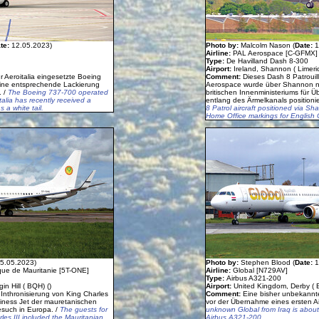
te:
12.05.2023)
Photo by:
Malcolm Nason (
Date:
1
Airline:
PAL Aerospace [C-GFMX]
Type:
De Havilland Dash 8-300
Airport:
Ireland, Shannon ( Limeri
ür Aeroitalia eingesetzte Boeing
Comment:
Dieses Dash 8 Patrouil
eine entsprechende Lackierung
Aerospace wurde über Shannon n
. /
The Boeing 737-700 operated
britischen Innenministeriums für 
talia has recently received a
entlang des Ärmelkanals positionie
s a white tail.
8 Patrol aircraft positioned via 
Home Office markings for English 
5.05.2023)
Photo by:
Stephen Blood (
Date:
1
que de Mauritanie [5T-ONE]
Airline:
Global [N729AV]
Type:
Airbus A321-200
in Hill ( BQH) ()
Airport:
United Kingdom, Derby ( 
Inthronisierung von King Charles
Comment:
Eine bisher unbekannte
siness Jet der mauretanischen
vor der Übernahme eines ersten A
esuch in Europa. /
The guests for
unknown Global from Iraq is about t
es III included the Mauritanian
Airbus A321-200.