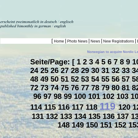
[
|
|
|
|
Home
Photo News
News
New Registrations
Norwegian to acquire Nordic L
Seite/Page: [
1
2
3
4
5
6
7
8
9
1
24
25
26
27
28
29
30
31
32
33
3
48
49
50
51
52
53
54
55
56
57
5
72
73
74
75
76
77
78
79
80
81
8
96
97
98
99
100
101
102
103
1
119
114
115
116
117
118
120
1
131
132
133
134
135
136
137
1
148
149
150
151
152
15