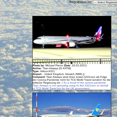
Registration list:
Photo by:
Michael Pierce (
Date:
19.03.2021)
Airline:
Titan Airways [G-XATW]
Type:
Airbus A321
Airport:
, United Kingdom, Norwich (NWI) ()
Comment:
Titan Airways setzt ihren ersten A321neo als Folge
der Corona-Pandemie nicht für TCS World Travel sondern für die
britische Regierung ein. /
As a result of the corona pandemic,
Titan Airways is not operating using its first A321neo on behalf
of TCS World Travel but for the UK government.