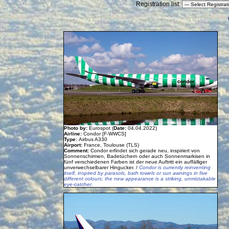
Registration list:
Photo by:
Eurospot (
Date:
04.04.2022)
Airline:
Condor [F-WWCS]
Type:
Airbus A330
Airport:
France, Toulouse (TLS)
Comment:
Condor erfindet sich gerade neu, inspiriert von
Sonnenschirmen, Badetüchern oder auch Sonnenmarkisen in
fünf verschiedenen Farben ist der neue Auftritt ein auffälliger
unverwechselbarer Hingucker. /
Condor is currently reinventing
itself, inspired by parasols, bath towels or sun awnings in five
different colours; the new appearance is a striking, unmistakable
eye-catcher.