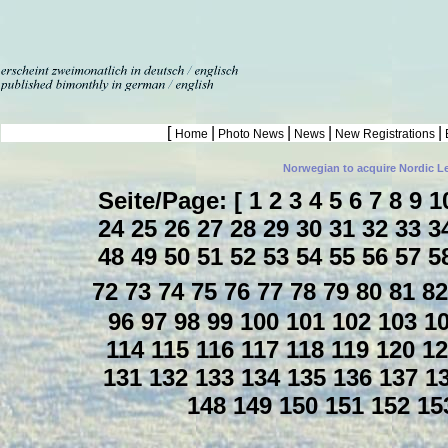
[
|
|
|
|
Home
Photo News
News
New Registrations
Norwegian to acquire Nordic L
Seite/Page: [
1
2
3
4
5
6
7
8
9
1
24
25
26
27
28
29
30
31
32
33
3
48
49
50
51
52
53
54
55
56
57
5
72
73
74
75
76
77
78
79
80
81
8
96
97
98
99
100
101
102
103
1
114
115
116
117
118
119
120
1
131
132
133
134
135
136
137
1
148
149
150
151
152
15