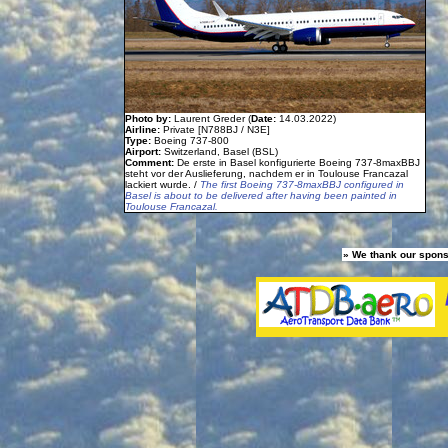
Photo by:
Laurent Greder (
Date:
14.03.2022)
Airline:
Private [N788BJ / N3E]
Type:
Boeing 737-800
Airport:
Switzerland, Basel (BSL)
Comment:
De erste in Basel konfigurierte Boeing 737-8maxBBJ
steht vor der Auslieferung, nachdem er in Toulouse Francazal
lackiert wurde. /
The first Boeing 737-8maxBBJ configured in
Basel is about to be delivered after having been painted in
Toulouse Francazal.
» We thank our spons