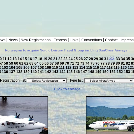
|
|
|
|
|
|
|
ews
News
New Registrations
Express
Links
Conventions
Contact
Impres
Norwegian to acquire Nordic Leisure Travel Group inclding SunClass Airways_
32
0
11
12
13
14
15
16
17
18
19
20
21
22
23
24
25
26
27
28
29
30
31
33
34
35
3
57
58
59
60
61
62
63
64
65
66
67
68
69
70
71
72
73
74
75
76
77
78
79
80
81
82
8
2
103
104
105
106
107
108
109
110
111
112
113
114
115
116
117
118
119
120
12
5
136
137
138
139
140
141
142
143
144
145
146
147
148
149
150
151
152
153
1
Registration list:
Type list:
Click to enlarge