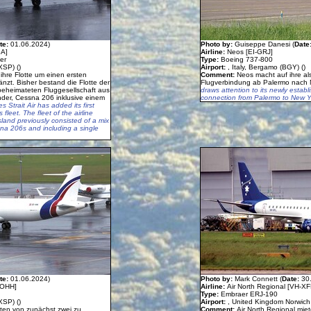
te:
01.06.2024)
Photo by:
Guiseppe Danesi (
Date
5A]
Airline:
Neos [EI-GRJ]
er
Type:
Boeing 737-800
XSP) ()
Airport:
, Italy, Bergamo (BGY) ()
t ihre Flotte um einen ersten
Comment:
Neos macht auf ihre als
nzt. Bisher bestand die Flotte der
Flugverbindung ab Palermo nach 
beheimateten Fluggesellschaft aus
draws attention to its newly establi
nder, Cessna 206 inklusive einem
connection from Palermo to New Y
es Strait Air has added its first
fleet. The fleet of the airline
and previously consisted of a mix
na 206s and including a single
te:
01.06.2024)
Photo by:
Mark Connett (
Date:
30
-OHH]
Airline:
Air North Regional [VH-XF
Type:
Embraer ERJ-190
XSP) ()
Airport:
, United Kingdom Norwich 
sten von zunächst zwei zu
Comment:
Air North Regional mie