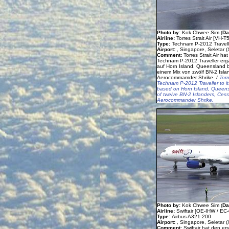
Photo by:
Kok Chwee Sim (
Da
Airline:
Torres Strait Air [VH-T
Type:
Technam P-2012 Travell
Airport:
, Singapore, Seletar (
Comment:
Torres Strait Air ha
Technam P-2012 Traveller ergä
auf Horn Island, Queensland 
einem Mix von zwölf BN-2 Isla
Aerocommamder Shrike. /
Torr
Technam P-2012 Traveller to its 
based on Horn Island, Queensl
of twelve BN-2 Islanders, Cess
Aerocommander Shrike.
Photo by:
Kok Chwee Sim (
Da
Airline:
Swiftair [OE-IHW / EC
Type:
Airbus A321-200
Airport:
, Singapore, Seletar (
Comment:
Swiftair hat den er