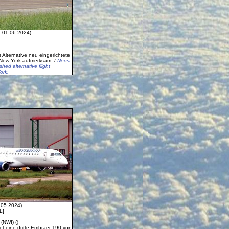
:
01.06.2024)
 Alternative neu eingerichtete
New York aufmerksam. /
Neos
shed alternative flight
ork.
.05.2024)
L]
(NWI) ()
tet eine dritte Embraer 190 von