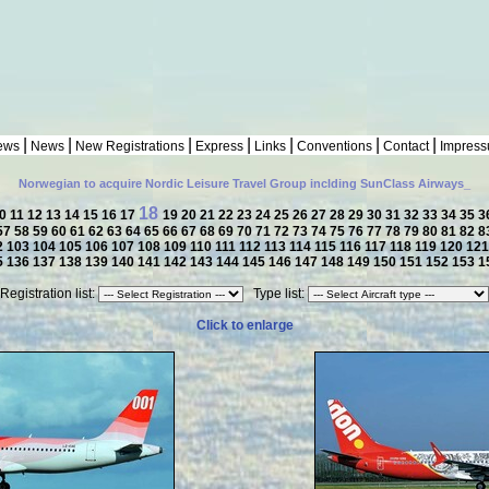
|
|
|
|
|
|
|
ews
News
New Registrations
Express
Links
Conventions
Contact
Impres
Norwegian to acquire Nordic Leisure Travel Group inclding SunClass Airways_
18
0
11
12
13
14
15
16
17
19
20
21
22
23
24
25
26
27
28
29
30
31
32
33
34
35
3
57
58
59
60
61
62
63
64
65
66
67
68
69
70
71
72
73
74
75
76
77
78
79
80
81
82
8
2
103
104
105
106
107
108
109
110
111
112
113
114
115
116
117
118
119
120
12
5
136
137
138
139
140
141
142
143
144
145
146
147
148
149
150
151
152
153
1
Registration list:
Type list:
Click to enlarge