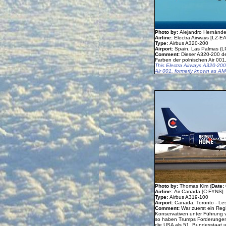
Photo by:
Alejandro Hernánde
Airline:
Electra Airways [LZ-E
Type:
Airbus A320-200
Airport:
Spain, Las Palmas (L
Comment:
Dieser A320-200 der
Farben der polnischen Air 001,
This Electra Airways A320-200 
Air 001, formerly known as AM
Photo by:
Thomas Kim (
Date:
Airline:
Air Canada [C-FYNS]
Type:
Airbus A319-100
Airport:
Canada, Toronto - Les
Comment:
War zuerst ein Re
Konservativen unter Führung vo
so haben Trumps Forderungen
die USA als 51. Bundesstaat 