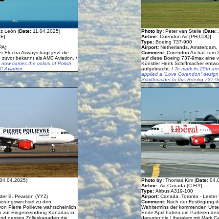
z León (
Date:
11.04.2025)
Photo by:
Peter van Stelle (
Date:
AE]
Airline:
Coendon Air [PH-CDQ]
Type:
Boeing 737-900
PA)
Airport:
Netherlands, Amsterdam, 
 Electra Airways trägt jetzt die
Comment:
Corendon Air hat zum 
 zuvor bekannt als AMC Aviation. /
auf diese Boeing 737-9max eine v
now carries the colors of Polish
Künstler Henk Schiffmacher entw
C Aviation.
aufgebracht. /
To mark its 25th an
applied a “Love Corendon” design 
Schiffmacher to this Boeing 737-
04.04.2025)
Photo by:
Thomas Kim (
Date:
04.
Airline:
Air Canada [C-FIY]
Type:
Airbus A319-100
ter B. Pearson (YYZ)
Airport:
Canada, Toronto - Lester
gierungswechsel zu den
Comment:
Nach der Festlegung d
n Pierre Poilievre wahrscheinlich,
Wahltermins der kommenden Unte
 zur Eingemeindung Kanadas in
Ende April haben die Parteien d
und dessen Zolleskapaden die
darunter die Liberalem mit Mark C