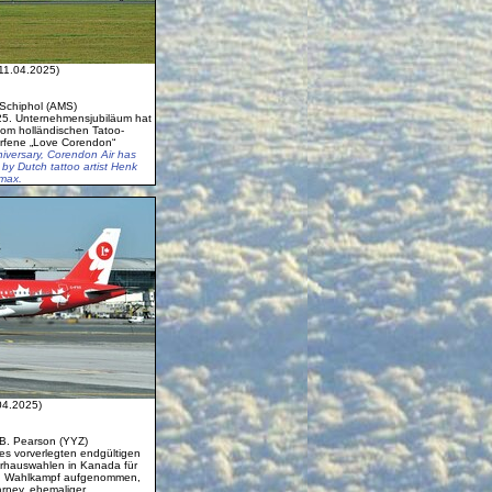
11.04.2025)
Schiphol (AMS)
25. Unternehmensjubiläum hat
om holländischen Tatoo-
orfene „Love Corendon“
niversary, Corendon Air has
by Dutch tattoo artist Henk
9max.
04.2025)
 B. Pearson (YYZ)
es vorverlegten endgültigen
rhauswahlen in Kanada für
en Wahlkampf aufgenommen,
arney, ehemaliger