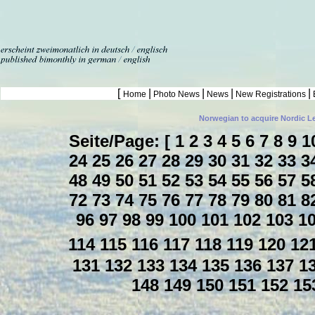
[
|
|
|
|
Home
Photo News
News
New Registrations
Norwegian to acquire Nordic L
Seite/Page: [
1
2
3
4
5
6
7
8
9
1
24
25
26
27
28
29
30
31
32
33
3
48
49
50
51
52
53
54
55
56
57
5
72
73
74
75
76
77
78
79
80
81
8
96
97
98
99
100
101
102
103
1
114
115
116
117
118
119
120
12
131
132
133
134
135
136
137
1
148
149
150
151
152
15