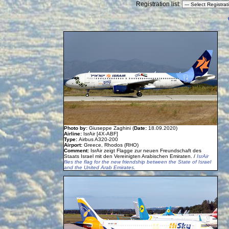
Registration list:
Photo by:
Giuseppe Zaghini (
Date:
18.09.2020)
Airline:
IsrAir [4X-ABF]
Type:
Airbus A320-200
Airport:
Greece, Rhodos (RHO)
Comment:
IsrAir zeigt Flagge zur neuen Freundschaft des
Staats Israel mit den Vereinigten Arabischen Emiraten. /
IsrAir
flies the flag for the new friendship between the State of Israel
and the United Arab Emirates.