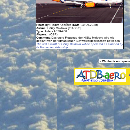
Photo by:
Radim Koblížka (
Date:
10.09.2020)
Airline:
HiSky Moldova [YR-SKY]
Type:
Airbus A320-200
Airport:
, (OSR)
Comment:
Das erste Flugzeug der HiSky Moldova wird wie
geplant von der rumänischen Schwestergesellschaft betrieben /
The first aircraft of HiSky Moldova will be operated as planned by
its Romanian sister-ship.
» We thank our spons