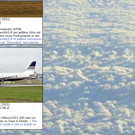
2.2021)
]
enwerder (XFW)
eoNX/LR der jetBlue führt mit
eine neue Farbvariante in der
neoNX/LR of jetBlue introduces
th its "Streamers" tail scheme.
2.2021)
EC-NLJ]
le Airbus A321-200 war zur
se zu Gast in Dublin. /
The
00 made a visit to Dublin to