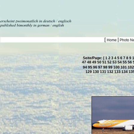
[
|
Home
Photo N
Seite/Page: [
1
2
3
4
5
6
7
8
9
47
48
49
50
51
52
53
54
55
56
94
95
96
97
98
99
100
101
10
129
130
131
132
133
134
13