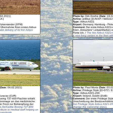
.02.2021)
Photo by:
Dirk Grothe (
Date:
19.0
A ]
Airline:
jetBlue [D-AVXF / N4022J 
Type:
Airbus A321
Finkenwerder (XFW)
Airport:
Germany, Hamburg - Fink
r Übernahme ihres ersten Airbus
Comment:
Der erste Airbus A321n
ke delivery of its first Airbus
ihren „Streamers“ Leitwerkfarben 
Flotte ein. /
The first Airbus A321
a new livery variant to the fleet wi
(
Date:
04.02.2021)
Photo by:
Paul Morris (
Date:
03.0
Airline:
Privilege Style [EI-GTZ / 
Type:
Airbus A321-200
 Curacao (CUR)
Airport:
Ireland, Dublin (DUB)
oeing 737-400-Frachter erhielt
Comment:
Der erste Privilege Sty
s Hommage an das medizinische
Umschreibung der Besitzverhältnis
ter Front zur Bekämpfung der
first Privilege Style Airbus A321-2
is AerCaribe Boeing 737-400
change the ownership status.
tribute to medical staff helping on
d pandemic.