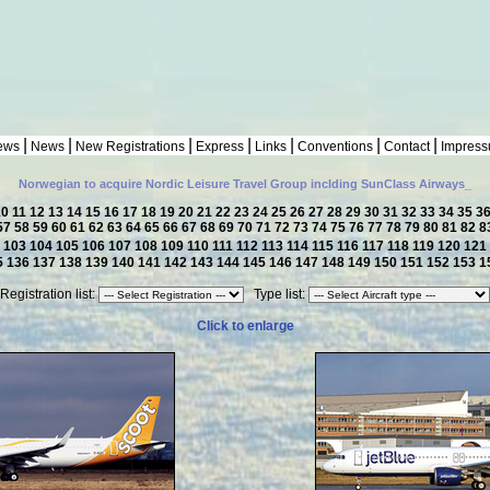
|
|
|
|
|
|
|
ews
News
New Registrations
Express
Links
Conventions
Contact
Impres
Norwegian to acquire Nordic Leisure Travel Group inclding SunClass Airways_
10
11
12
13
14
15
16
17
18
19
20
21
22
23
24
25
26
27
28
29
30
31
32
33
34
35
3
57
58
59
60
61
62
63
64
65
66
67
68
69
70
71
72
73
74
75
76
77
78
79
80
81
82
8
2
103
104
105
106
107
108
109
110
111
112
113
114
115
116
117
118
119
120
121
5
136
137
138
139
140
141
142
143
144
145
146
147
148
149
150
151
152
153
1
Registration list:
Type list:
Click to enlarge