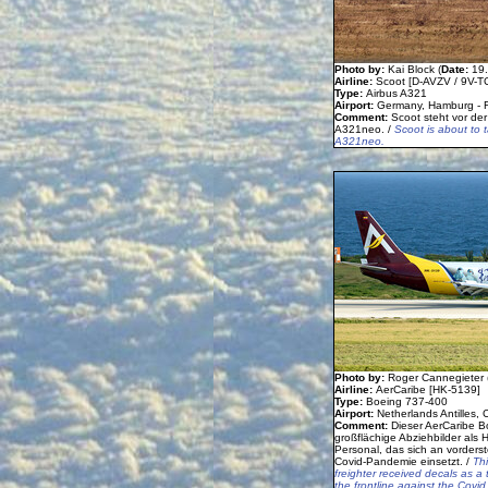
Photo by:
Kai Block (
Date:
19
Airline:
Scoot [D-AVZV / 9V-TC
Type:
Airbus A321
Airport:
Germany, Hamburg - 
Comment:
Scoot steht vor de
A321neo. /
Scoot is about to ta
A321neo.
Photo by:
Roger Cannegieter 
Airline:
AerCaribe [HK-5139]
Type:
Boeing 737-400
Airport:
Netherlands Antilles,
Comment:
Dieser AerCaribe B
großflächige Abziehbilder al
Personal, das sich an vorders
Covid-Pandemie einsetzt. /
Th
freighter received decals as a 
the frontline against the Covi