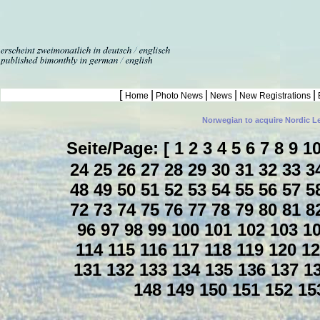
[
|
|
|
|
Home
Photo News
News
New Registrations
Norwegian to acquire Nordic L
Seite/Page: [
1
2
3
4
5
6
7
8
9
1
24
25
26
27
28
29
30
31
32
33
3
48
49
50
51
52
53
54
55
56
57
5
72
73
74
75
76
77
78
79
80
81
8
96
97
98
99
100
101
102
103
1
114
115
116
117
118
119
120
1
131
132
133
134
135
136
137
1
148
149
150
151
152
15