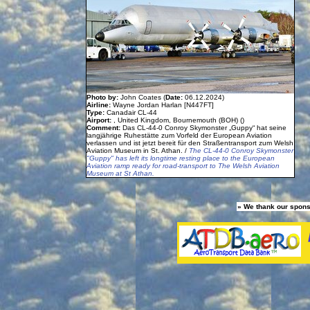
Photo by:
John Coates (
Date:
06.12.2024)
Airline:
Wayne Jordan Harlan [N447FT]
Type:
Canadair CL-44
Airport:
, United Kingdom, Bournemouth (BOH) ()
Comment:
Das CL-44-0 Conroy Skymonster „Guppy“ hat seine
langjährige Ruhestätte zum Vorfeld der European Aviation
verlassen und ist jetzt bereit für den Straßentransport zum Welsh
Aviation Museum in St. Athan. /
The CL-44-0 Conroy Skymonster
"Guppy" has left its longtime resting place to the European
Aviation ramp ready for road-transport to The Welsh Aviation
Museum at St Athan.
» We thank our spons