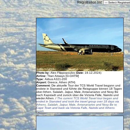
Registration list:
Photo by:
Alex Filippopoulos (
Date:
19.12.2024)
Airline:
Titan Airways [G-OATW]
Type:
Airbus A321-200
Airport:
Greece, Athen (ATH)
Comment:
Die aktuelle Tour der TCS World Travel begann und
endete in Stansted und führte die Reisgruppe binnen 18 Tagen
über Athen, Salalah, Jaipur, Male, Antananarivo und Nosy Be
nach Kapstadt und zurück über die Victoria Fälle, Nairobi und
wieder Athen. /
The current TCS World Travel tour began and
ended in Stansted and took the travel group over 18 days via
Athens, Salalah, Jaipur, Male, Antananarivo and Nosy Be to
Cape Town and back via Victoria Falls, Nairobi and Athens
again.