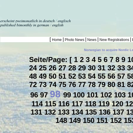
[
|
|
|
|
Home
Photo News
News
New Registrations
Norwegian to acquire Nordic L
Seite/Page: [
1
2
3
4
5
6
7
8
9
1
24
25
26
27
28
29
30
31
32
33
3
48
49
50
51
52
53
54
55
56
57
5
72
73
74
75
76
77
78
79
80
81
8
98
96
97
99
100
101
102
103
1
114
115
116
117
118
119
120
1
131
132
133
134
135
136
137
1
148
149
150
151
152
15