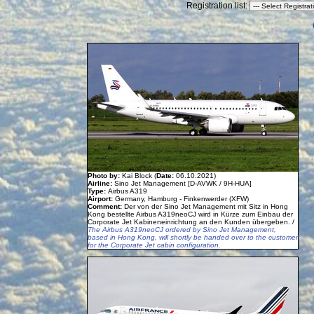
Registration list:
Photo by:
Kai Block (
Date:
06.10.2021)
Airline:
Sino Jet Management [D-AVWK / 9H-HUA]
Type:
Airbus A319
Airport:
Germany, Hamburg - Finkenwerder (XFW)
Comment:
Der von der Sino Jet Management mit Sitz in Hong
Kong bestellte Airbus A319neoCJ wird in Kürze zum Einbau der
Corporate Jet Kabineneinrichtung an den Kunden übergeben. /
The Airbus A319neoCJ ordered by Sino Jet Management,
based in Hong Kong, will shortly be handed over to the customer
for the Corporate Jet cabin configuration.