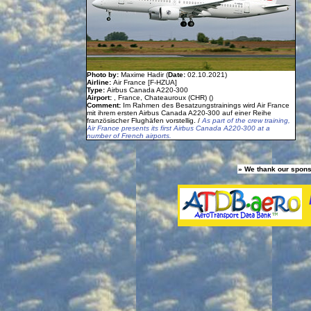
Photo by:
Maxime Hadir (
Date:
02.10.2021)
Airline:
Air France [F-HZUA]
Type:
Airbus Canada A220-300
Airport:
, France, Chateauroux (CHR) ()
Comment:
Im Rahmen des Besatzungstrainings wird Air France
mit ihrem ersten Airbus Canada A220-300 auf einer Reihe
französischer Flughäfen vorstellig. /
As part of the crew training,
Air France presents its first Airbus Canada A220-300 at a
number of French airports.
» We thank our spons