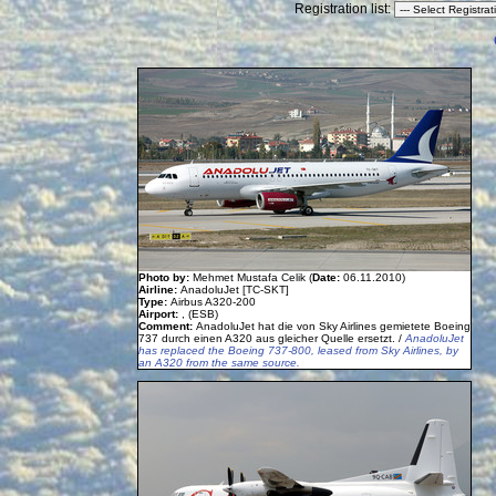
Registration list:
Photo by:
Mehmet Mustafa Celik (
Date:
06.11.2010)
Airline:
AnadoluJet [TC-SKT]
Type:
Airbus A320-200
Airport:
, (ESB)
Comment:
AnadoluJet hat die von Sky Airlines gemietete Boeing
737 durch einen A320 aus gleicher Quelle ersetzt. /
AnadoluJet
has replaced the Boeing 737-800, leased from Sky Airlines, by
an A320 from the same source.