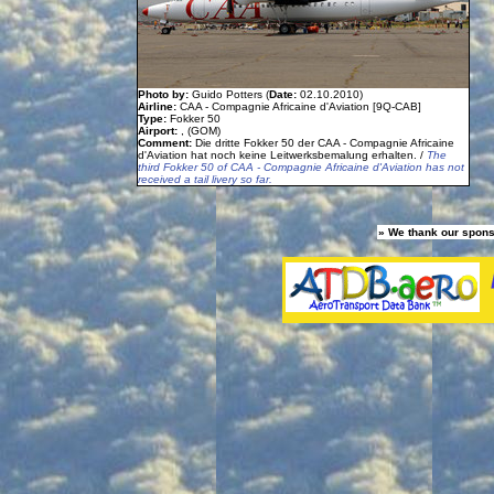
Photo by:
Guido Potters (
Date:
02.10.2010)
Airline:
CAA - Compagnie Africaine d'Aviation [9Q-CAB]
Type:
Fokker 50
Airport:
, (GOM)
Comment:
Die dritte Fokker 50 der CAA - Compagnie Africaine
d'Aviation hat noch keine Leitwerksbemalung erhalten. /
The
third Fokker 50 of CAA - Compagnie Africaine d'Aviation has not
received a tail livery so far.
» We thank our spons