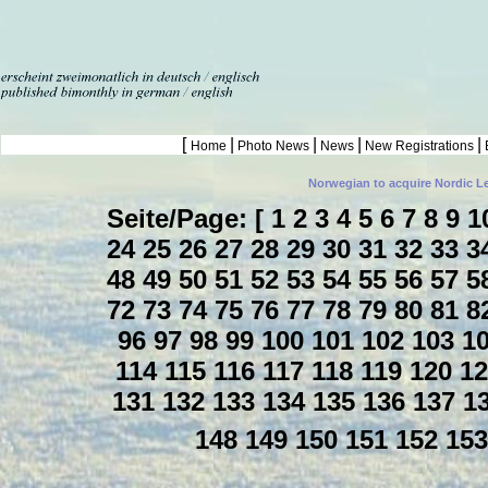
[
|
|
|
|
Home
Photo News
News
New Registrations
Norwegian to acquire Nordic L
Seite/Page: [
1
2
3
4
5
6
7
8
9
1
24
25
26
27
28
29
30
31
32
33
3
48
49
50
51
52
53
54
55
56
57
5
72
73
74
75
76
77
78
79
80
81
8
96
97
98
99
100
101
102
103
1
114
115
116
117
118
119
120
1
131
132
133
134
135
136
137
1
148
149
150
151
152
15