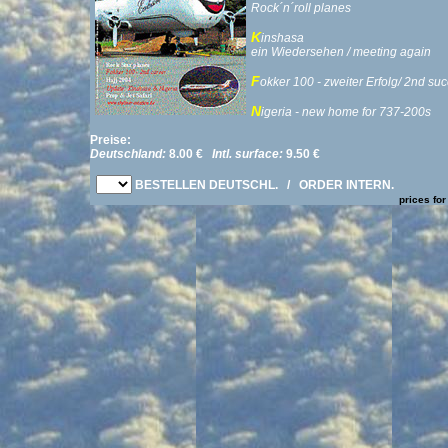
Rock´n´roll planes
K
inshasa
ein Wiedersehen / meeting again
F
okker 100 - zweiter Erfolg/ 2nd su
N
igeria - new home for 737-200s
Preise:
Deutschland:
8.00 €
Intl. surface:
9.50 €
BESTELLEN DEUTSCHL.
/
ORDER INTERN.
prices for