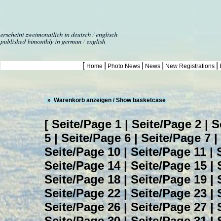
[
|
|
|
|
Home
Photo News
News
New Registrations
» Warenkorb anzeigen / Show basketcase
[
Seite/Page 1
|
Seite/Page 2
|
S
5
|
Seite/Page 6
|
Seite/Page 7
|
Seite/Page 10
|
Seite/Page 11
|
Seite/Page 14
|
Seite/Page 15
|
Seite/Page 18
|
Seite/Page 19
|
Seite/Page 22
|
Seite/Page 23
|
Seite/Page 26
|
Seite/Page 27
|
Seite/Page 30
|
Seite/Page 31
|