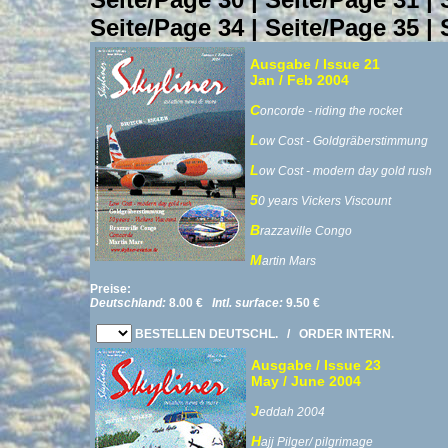
Seite/Page 34
|
Seite/Page 35
|
Ausgabe / Issue 21
Jan / Feb 2004
C
oncorde - riding the rocket
L
ow Cost - Goldgräberstimmung
L
ow Cost - modern day gold rush
5
0 years Vickers Viscount
B
razzaville Congo
M
artin Mars
Preise:
Deutschland:
8.00 €
Intl. surface:
9.50 €
BESTELLEN DEUTSCHL.
/
ORDER INTERN.
Ausgabe / Issue 23
May / June 2004
J
eddah 2004
H
ajj Pilger/ pilgrimage